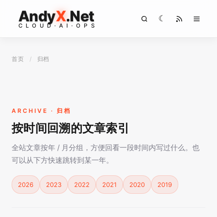
Andy
X
.Net
☾
C
L
O
U
D
·
A
I
·
O
P
S
首页
/
归档
ARCHIVE · 归档
按时间回溯的文章索引
全站文章按年 / 月分组，方便回看一段时间内写过什么。也
可以从下方快速跳转到某一年。
2026
2023
2022
2021
2020
2019