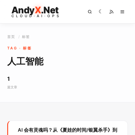
Andy
X
.Net
☾
C
L
O
U
D
·
A
I
·
O
P
S
首页
/
标签
TAG · 标签
人工智能
1
篇文章
AI 会有灵魂吗？从《夏娃的时间/银翼杀手》到