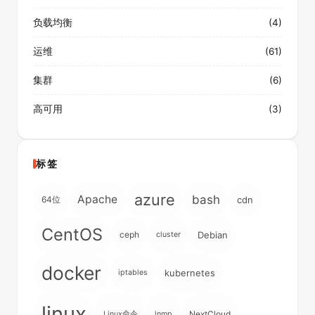
负载均衡
(4)
运维
(61)
集群
(6)
高可用
(3)
标签
azure
Apache
bash
64位
cdn
CentOS
ceph
Debian
cluster
docker
kubernetes
iptables
linux
NextCloud
Linux命令
lnmp