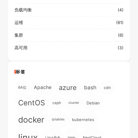
负载均衡
(4)
运维
(61)
集群
(6)
高可用
(3)
标签
azure
Apache
bash
64位
cdn
CentOS
ceph
Debian
cluster
docker
kubernetes
iptables
linux
NextCloud
Linux命令
lnmp