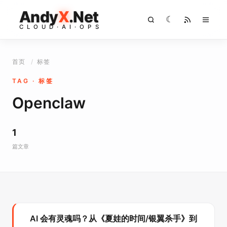
Andy
X
.Net
☾
C
L
O
U
D
·
A
I
·
O
P
S
首页
/
标签
TAG · 标签
Openclaw
1
篇文章
AI 会有灵魂吗？从《夏娃的时间/银翼杀手》到